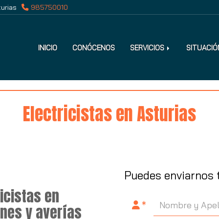
urias
985750010
INICIO
CONÓCENOS
SERVICIOS
SITUACIÓ
Electricistas en Asturias
Puedes enviarnos 
ricistas en
ones y averías