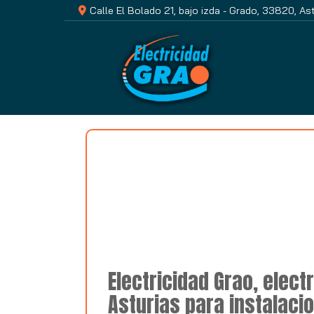
Calle El Bolado 21, bajo izda -
Grado,
33820,
Ast
Electricidad Grao, elect
Asturias para instalaci